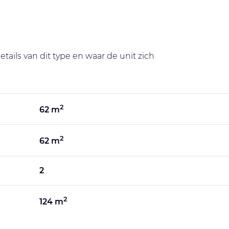
tails van dit type en waar de unit zich
2
62 m
2
62 m
2
2
124 m