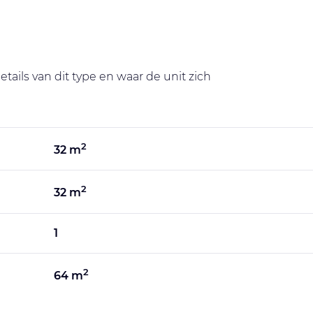
tails van dit type en waar de unit zich
2
32 m
2
32 m
1
2
64 m